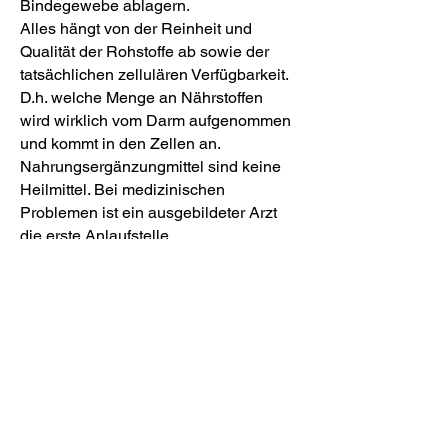
Bindegewebe ablagern.
Alles hängt von der Reinheit und
Qualität der Rohstoffe ab sowie der
tatsächlichen zellulären Verfügbarkeit.
D.h. welche Menge an Nährstoffen
wird wirklich vom Darm aufgenommen
und kommt in den Zellen an.
Nahrungsergänzungmittel sind keine
Heilmittel. Bei medizinischen
Problemen ist ein ausgebildeter Arzt
die erste Anlaufstelle.
Vitalstoffe dienen lediglich der
Gesundheitsvorsorge um gesund zu
bleiben.
Exklusive Nährstoffe und natürliche
vitale Substanzen
Wir arbeiten mit Mikronährstoffen und
Naturprodukten, die aus der Masse